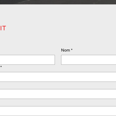
IT
Nom
*
*